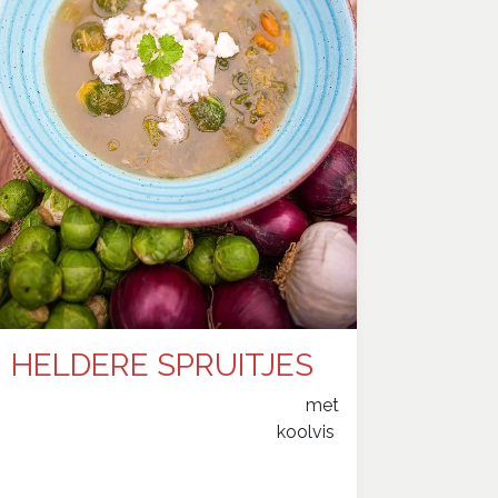
HELDERE SPRUITJES
​met
koolvis