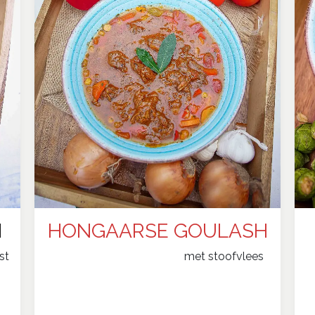
N
HO​​NGAARSE GO​​ULASH
st
​met stoofvlees