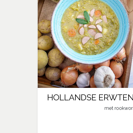
​HOLLANDSE E​​RWTE
​met rookwor