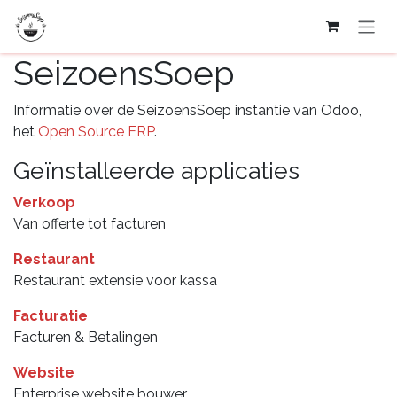
Overslaan naar inhoud
SeizoensSoep
Informatie over de SeizoensSoep instantie van Odoo,
het
Open Source ERP
.
Geïnstalleerde applicaties
Verkoop
Van offerte tot facturen
Restaurant
Restaurant extensie voor kassa
Facturatie
Facturen & Betalingen
Website
Enterprise website bouwer