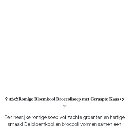
🥦🧀🥣𝐑𝐨𝐦𝐢𝐠𝐞 𝐁𝐥𝐨𝐞𝐦𝐤𝐨𝐨𝐥 𝐁𝐫𝐨𝐜𝐜𝐨𝐥𝐢𝐬𝐨𝐞𝐩 𝐦𝐞𝐭 𝐆𝐞𝐫𝐚𝐬𝐩𝐭𝐞 𝐊𝐚𝐚𝐬 🌿
✨
Een heerlijke romige soep vol zachte groenten en hartige
smaak! De bloemkool en broccoli vormen samen een